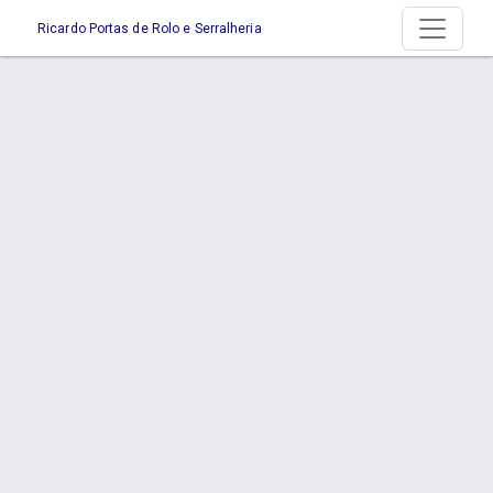
Ricardo Portas de Rolo e Serralheria
Página > - Serralheria em Joinville
Início
Página