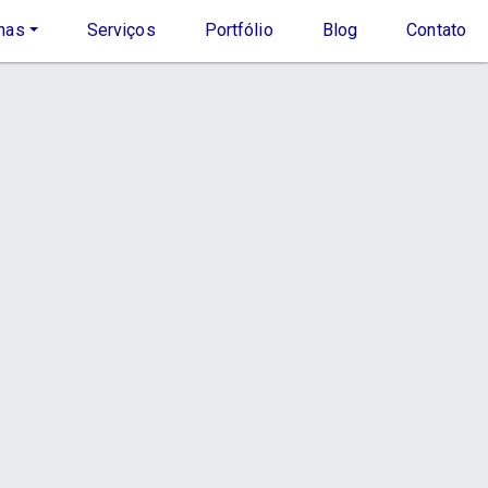
nas
Serviços
Portfólio
Blog
Contato
Início
Serviço
s
Contato